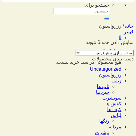
جستجو برای:
خانه
/
رزرواسیون
فیلتر
0
نمایش دادن همه 6 نتیجه
سبد خرید
دسته بندی محصولات
هیچ محصولی در سبد خرید نیست.
Uncategorized
رزرواسیون
زنانه
تاپ ها
جین ها
سویشرت
کفش ها
کیف ها
لباس
رنگها
مردانه
تیشرت