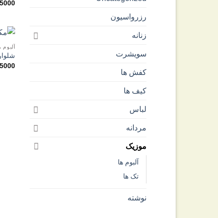
5000
رزرواسیون
زنانه
آلبوم ه
سویشرت
شلوار
5000
کفش ها
کیف ها
لباس
مردانه
موزیک
آلبوم ها
تک ها
نوشته