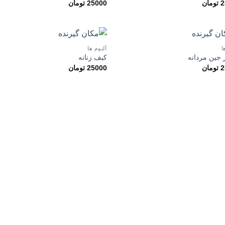
2
تومان
25000
تومان
علاقه
مندی
ها
ا
آلبوم ها
افزودن
ا
 جین مردانه
کیف زنانه
به
2
تومان
25000
تومان
علاقه
مندی
ها