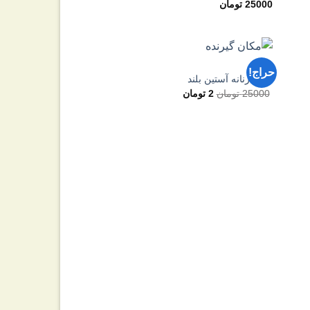
25000
تومان
علاقه
علاقه
مندی
مندی
ها
ها
تک ها
حراج!
فزودن
افزودن
لباس زنانه آستین بلند
به
به
25000
تومان
2
تومان
علاقه
علاقه
مندی
مندی
ها
ها