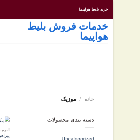
رفتن
خرید بلیط هواپیما
به
محتوا
خدمات فروش بلیط
هواپیما
خانه
/
موزیک
دسته بندی محصولات
آلبوم ه
پیراهن
Uncategorized