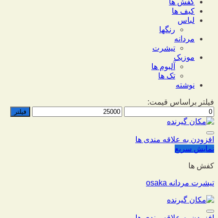
کفش ها
کیف ها
لباس
رنگها
مردانه
تیشرت
موزیک
آلبوم ها
تک ها
نوشته
فیلتر براساس قیمت:
فیلتر
افزودن به علاقه مندی ها
نمایش سریع
کفش ها
تیشرت مردانه osaka
افزودن به علاقه مندی ها