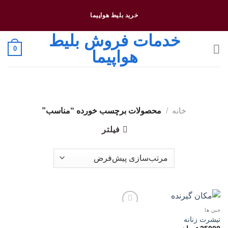
فتن
خرید بلیط هواپیما
ه
حتوا
خدمات فروش بلیط
0
هواپیما
خانه
/
محصولات برچسب خورده “مناسب”
فیلتر
جین ها
افزودن
تیشرت زنانه
به