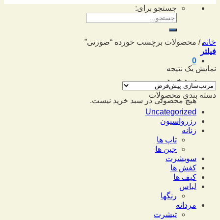
جستجو برای:
خانه
/
محصولات برچسب خورده “صورتی”
فیلتر
0
نمایش یک نتیجه
سبد خرید
دسته بندی محصولات
هیچ محصولی در سبد خرید نیست.
Uncategorized
رزرواسیون
زنانه
تاپ ها
جین ها
سویشرت
کفش ها
کیف ها
لباس
رنگها
مردانه
تیشرت