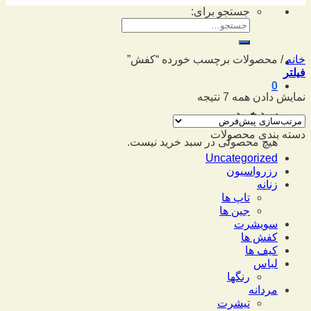
جستجو برای:
خانه
/
محصولات برچسب خورده “کفش”
فیلتر
0
نمایش دادن همه 7 نتیجه
سبد خرید
دسته بندی محصولات
هیچ محصولی در سبد خرید نیست.
Uncategorized
رزرواسیون
زنانه
تاپ ها
جین ها
سویشرت
کفش ها
کیف ها
لباس
رنگها
مردانه
تیشرت