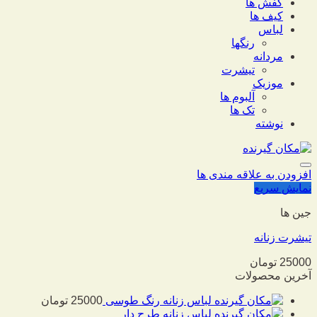
کفش ها
کیف ها
لباس
رنگها
مردانه
تیشرت
موزیک
آلبوم ها
تک ها
نوشته
افزودن به علاقه مندی ها
نمایش سریع
جین ها
تیشرت زنانه
25000
تومان
آخرین محصولات
لباس زنانه رنگ طوسی
25000
تومان
لباس زنانه طرح دار