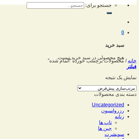
جستجو برای:
0
سبد خرید
هیچ محصولی در سبد خرید نیست.
خانه
/
محصولات برچسب خورده “اتمام شده”
فیلتر
نمایش یک نتیجه
دسته بندی محصولات
Uncategorized
رزرواسیون
زنانه
تاپ ها
جین ها
سویشرت