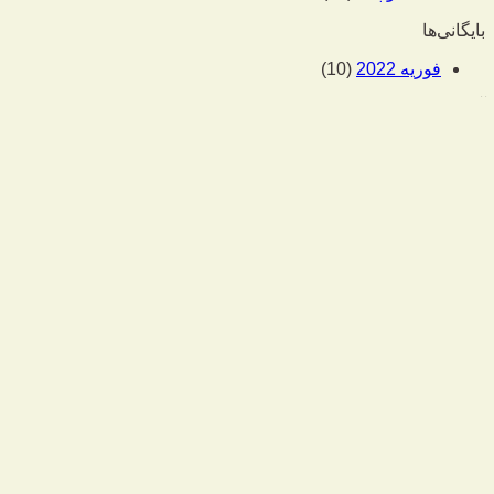
بایگانی‌ها
فوریه 2022
(10)
آخرین محصولات
لباس زنانه رنگ طوسی
25000
تومان
لباس زنانه طرح دار
لباس زنانه رنگ مشکی
25000
تومان