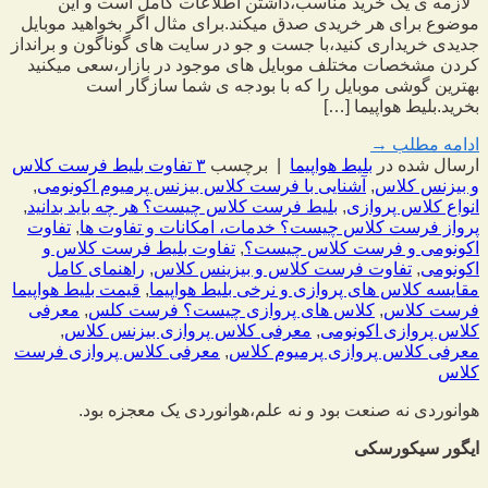
لازمه ی یک خرید مناسب،داشتن اطلاعات کامل است و این
موضوع برای هر خریدی صدق میکند.برای مثال اگر بخواهید موبایل
جدیدی خریداری کنید،با جست و جو در سایت های گوناگون و برانداز
کردن مشخصات مختلف موبایل های موجود در بازار،سعی میکنید
بهترین گوشی موبایل را که با بودجه ی شما سازگار است
بخرید.بلیط هواپیما […]
ادامه مطلب
→
ارسال شده در
بلیط هواپیما
|
برچسب
۳ تفاوت بلیط فرست کلاس
و بیزنس کلاس
,
آشنایی با فرست کلاس بیزنس پرمیوم اکونومی
,
انواع کلاس پروازی
,
بلیط فرست کلاس چیست؟ هر چه باید بدانید
,
پرواز فرست کلاس چیست؟ خدمات، امکانات و تفاوت ها
,
تفاوت
اکونومی و فرست کلاس چیست؟
,
تفاوت بلیط فرست کلاس و
اکونومی
,
تفاوت فرست کلاس و بیزینس کلاس
,
راهنمای کامل
مقایسه کلاس های پروازی و نرخی بلیط هواپیما
,
قیمت بلیط هواپیما
فرست کلاس
,
کلاس های پروازی چیست؟ فرست کلس
,
معرفی
کلاس پروازی اکونومی
,
معرفی کلاس پروازی بیزنس کلاس
,
معرفی کلاس پروازی پرمیوم کلاس
,
معرفی کلاس پروازی فرست
کلاس
هوانوردی نه صنعت بود و نه علم،
هوانوردی یک معجزه بود.
ایگور سیکورسکی