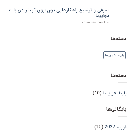
خارجی
هر
معرفی
آنچه
کلاس
معرفی و توضیح راهکارهایی برای ارزان تر خریدن بلیط
که
های
هواپیما
باید
پروازی
برای
دیدگاه‌ها
بسته هستند
در
معرفی
مورد
و
بلیط
توضیح
دسته‌ها
هواپیما
راهکارهایی
و
برای
سفر
ارزان
با
بلیط هواپیما
تر
هواپیما
خریدن
بدانید
بلیط
هواپیما
دسته‌ها
بلیط هواپیما
(10)
بایگانی‌ها
فوریه 2022
(10)