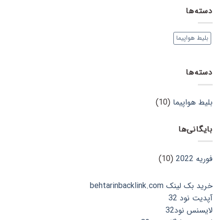
بلیط
توضیح
دسته‌ها
هواپیما
راهکارهایی
و
برای
سفر
ارزان
با
بلیط هواپیما
تر
هواپیما
خریدن
بدانید
بلیط
هواپیما
دسته‌ها
بلیط هواپیما
(10)
بایگانی‌ها
فوریه 2022
(10)
خرید بک لینک behtarinbacklink.com
آپدیت نود 32
لایسنس نود32