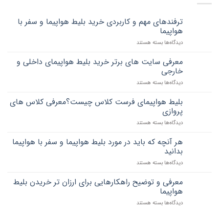
ترفندهای مهم و کاربردی خرید بلیط هواپیما و سفر با
هواپیما
برای
دیدگاه‌ها
بسته هستند
ترفندهای
مهم
معرفی سایت های برتر خرید بلیط هواپیمای داخلی و
و
خارجی
کاربردی
برای
دیدگاه‌ها
بسته هستند
خرید
معرفی
بلیط
سایت
هواپیما
بلیط هواپیمای فرست کلاس چیست؟معرفی کلاس های
های
و
پروازی
برتر
سفر
برای
دیدگاه‌ها
بسته هستند
خرید
با
بلیط
بلیط
هواپیما
هواپیمای
هواپیمای
هر آنچه که باید در مورد بلیط هواپیما و سفر با هواپیما
فرست
داخلی
بدانید
کلاس
و
برای
دیدگاه‌ها
بسته هستند
چیست؟
خارجی
هر
معرفی
آنچه
کلاس
معرفی و توضیح راهکارهایی برای ارزان تر خریدن بلیط
که
های
هواپیما
باید
پروازی
برای
دیدگاه‌ها
بسته هستند
در
معرفی
مورد
و