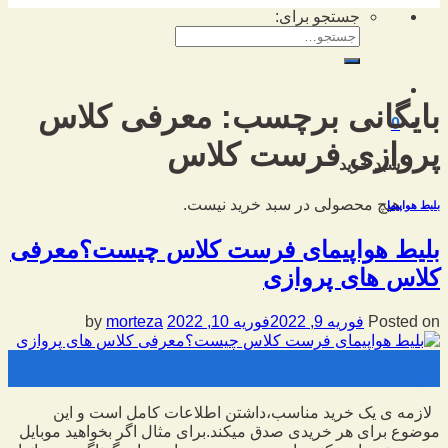
جستجو برای:
بایگانی برچسب:
معرفی کلاس
0
پروازی فرست کلاس
سبد خرید
هیچ محصولی در سبد خرید نیست.
بلیط هواپیما
بلیط هواپیمای فرست کلاس چیست؟معرفی
کلاس های پروازی
Posted on
فوریه 9, 2022
فوریه 10, 2022
by
morteza
09
فوریه
لازمه ی یک خرید مناسب،داشتن اطلاعات کامل است و این
موضوع برای هر خریدی صدق میکند.برای مثال اگر بخواهید موبایل