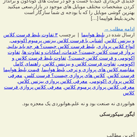
جدیدی خریداری کنید،با جست و جو در سایت های گوناگون و برانداز
کردن مشخصات مختلف موبایل های موجود در بازار،سعی میکنید
بهترین گوشی موبایل را که با بودجه ی شما سازگار است
بخرید.بلیط هواپیما […]
ادامه مطلب
→
ارسال شده در
بلیط هواپیما
|
برچسب
۳ تفاوت بلیط فرست کلاس
و بیزنس کلاس
,
آشنایی با فرست کلاس بیزنس پرمیوم اکونومی
,
انواع کلاس پروازی
,
بلیط فرست کلاس چیست؟ هر چه باید بدانید
,
پرواز فرست کلاس چیست؟ خدمات، امکانات و تفاوت ها
,
تفاوت
اکونومی و فرست کلاس چیست؟
,
تفاوت بلیط فرست کلاس و
اکونومی
,
تفاوت فرست کلاس و بیزینس کلاس
,
راهنمای کامل
مقایسه کلاس های پروازی و نرخی بلیط هواپیما
,
قیمت بلیط هواپیما
فرست کلاس
,
کلاس های پروازی چیست؟ فرست کلس
,
معرفی
کلاس پروازی اکونومی
,
معرفی کلاس پروازی بیزنس کلاس
,
معرفی کلاس پروازی پرمیوم کلاس
,
معرفی کلاس پروازی فرست
کلاس
هوانوردی نه صنعت بود و نه علم،
هوانوردی یک معجزه بود.
ایگور سیکورسکی
آخرین مطالب