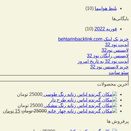
بلیط هواپیما
(10)
بایگانی‌ها
فوریه 2022
(10)
خرید بک لینک behtarinbacklink.com
آپدیت نود 32
لایسنس نود32
لایسنس رایگان نود 32
آپدیت نود 32 به تاریخ امروز
خرید لایسنس نود 32
سئو سایت
آخرین محصولات
لباس زنانه رنگ طوسی
25000
تومان
لباس زنانه طرح دار
لباس زنانه رنگ مشکی
25000
تومان
لباس زنانه چهار خانه
25000
تومان
15
تومان
پرفروش ها