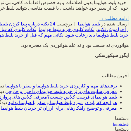
خرید بلیط هواپیما بدون اطلاعات و به خصوص اقدامات کافی،می توانی
خوبی که از سفر خود خواهید داشت ، با قیمت مناسبی بتوانید بلیط خری
ادامه مطلب
→
ارسال شده در
بلیط هواپیما
|
برچسب
24 نکته درباره پیدا کردن بلیط ارزان هواپیما
را فراموش نکنید
,
نکات کلیدی خرید بلیط هواپیما
,
نکات کلیدی که قبل از
خرید بلیط هواپیما باید رعایت شود
,
نکاتی مهم که قبل از خرید بلیط هواپی
هوانوردی نه صنعت بود و نه علم،
هوانوردی یک معجزه بود.
ایگور سیکورسکی
آخرین مطالب
ترفندهای مهم و کاربردی خرید بلیط هواپیما و سفر با هواپیما
دید
معرفی سایت های برتر خرید بلیط هواپیمای داخلی و خارجی
دید
بلیط هواپیمای فرست کلاس چیست؟معرفی کلاس های پروازی
هر آنچه که باید در مورد بلیط هواپیما و سفر با هواپیما بدانید
دیدگ
معرفی و توضیح راهکارهایی برای ارزان تر خریدن بلیط هواپیما
دسته‌ها
بلیط هواپیما
دسته‌ها