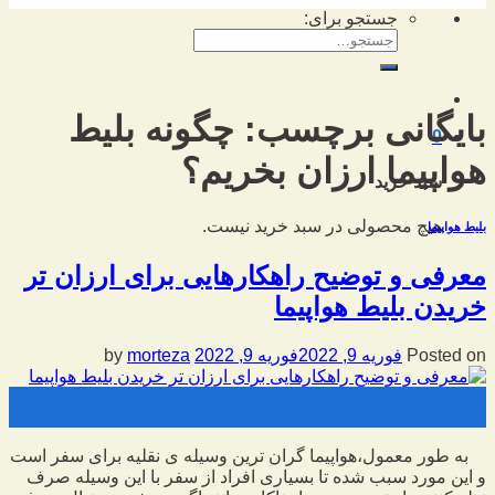
جستجو برای:
بایگانی برچسب:
چگونه بلیط
0
هواپیما ارزان بخریم؟
سبد خرید
هیچ محصولی در سبد خرید نیست.
بلیط هواپیما
معرفی و توضیح راهکارهایی برای ارزان تر
خریدن بلیط هواپیما
Posted on
فوریه 9, 2022
فوریه 9, 2022
by
morteza
09
فوریه
به طور معمول،هواپیما گران ترین وسیله ی نقلیه برای سفر است
و این مورد سبب شده تا بسیاری افراد از سفر با این وسیله صرف