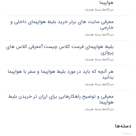
هواپیما
برای
دیدگاه‌ها
بسته هستند
ترفندهای
مهم
معرفی سایت های برتر خرید بلیط هواپیمای داخلی و
و
خارجی
کاربردی
برای
دیدگاه‌ها
بسته هستند
خرید
معرفی
بلیط
سایت
هواپیما
بلیط هواپیمای فرست کلاس چیست؟معرفی کلاس های
های
و
پروازی
برتر
سفر
برای
دیدگاه‌ها
بسته هستند
خرید
با
بلیط
بلیط
هواپیما
هواپیمای
هواپیمای
هر آنچه که باید در مورد بلیط هواپیما و سفر با هواپیما
فرست
داخلی
بدانید
کلاس
و
برای
دیدگاه‌ها
بسته هستند
چیست؟
خارجی
هر
معرفی
آنچه
کلاس
معرفی و توضیح راهکارهایی برای ارزان تر خریدن بلیط
که
های
هواپیما
باید
پروازی
برای
دیدگاه‌ها
بسته هستند
در
معرفی
مورد
و
بلیط
توضیح
دسته‌ها
هواپیما
راهکارهایی
و
برای
سفر