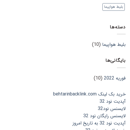
ارزان
با
بلیط هواپیما
تر
هواپیما
خریدن
بدانید
بلیط
هواپیما
دسته‌ها
بلیط هواپیما
(10)
بایگانی‌ها
فوریه 2022
(10)
خرید بک لینک behtarinbacklink.com
آپدیت نود 32
لایسنس نود32
لایسنس رایگان نود 32
آپدیت نود 32 به تاریخ امروز