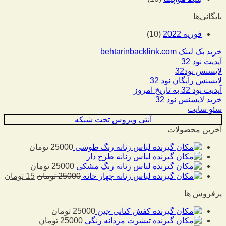
بایگانی‌ها
فوریه 2022
(10)
خرید بک لینک behtarinbacklink.com
آپدیت نود 32
لایسنس نود32
لایسنس رایگان نود 32
آپدیت نود 32 به تاریخ امروز
خرید لایسنس نود 32
سئو سایت
آنتی ویروس تحت شبکه
آخرین محصولات
لباس زنانه رنگ طوسی
25000
تومان
لباس زنانه طرح دار
لباس زنانه رنگ مشکی
25000
تومان
لباس زنانه چهار خانه
25000
تومان
15
تومان
پرفروش ها
کفش کتانی جین
25000
تومان
تیشرت مردانه رنگی
25000
تومان