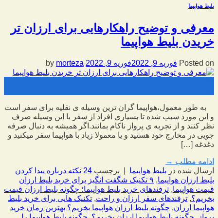
بلیط هواپیما
معرفی و توضیح راهکارهایی برای ارزان تر
خریدن بلیط هواپیما
Posted on
فوریه 9, 2022
فوریه 9, 2022
by
morteza
09
فوریه
به طور معمول،هواپیما گران ترین وسیله ی نقلیه برای سفر است
و این مورد سبب شده تا بسیاری افراد از سفر با این وسیله صرف
نظر کنند و از تجربه ی پرواز ناکام بمانند.اگر همیشه به دنبال صرفه
جویی در مخارج خود هستید و یا معمولا زیاد با هواپیما سفر میکنید و
دغدغه […]
ادامه مطلب
→
ارسال شده در
بلیط هواپیما
|
برچسب
24 نکته درباره پیدا کردن
بلیط ارزان هواپیما
,
۹ تکنیک شگفت انگیز برای خرید بلیط ارزان
قیمت هواپیما
,
ترفندهای خرید بلیط هواپیما؛ چگونه بلیط ارزان قیمت
بخریم؟
,
ترفندهای سفر ارزان و راحت
,
تکنیک هایی برای خرید بلیط
هواپیما ارزان
,
چگونه بلیط ارزان هواپیما بخریم؟ بهترین زمان خرید
پرواز
,
چگونه بلیط هواپیما ارزان بخریم؟
,
چگونه بلیط هواپیما را