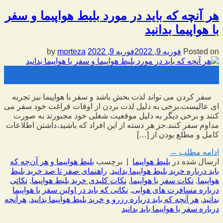
هر آنچه که باید در مورد بلیط هواپیما و سفر
با هواپیما بدانید
Posted on
فوریه 9, 2022
فوریه 9, 2022
by
morteza
09
فوریه
سفر کردن می تواند لذت بخش باشد و سفر با هواپیما نیز تجربه
ای عالیست.برخی به دلیل لذت بردن از اوقات فراغت خود سفر می
کنند و برخی دیگر به دلیل موقعیت شغلی خود مجبورند به صورت
مداوم سفر کنند.جز هر دسته از این افراد که باشید،داشتن اطلاعات
کامل و مطلع بودن از […]
ادامه مطلب
→
ارسال شده در
بلیط هواپیما
|
برچسب
بلیط هواپیما و هر آن‌چه که
باید درباره خرید بلیط هواپیما بدانید
,
راهنمای صفر تا صد خرید بلیط
هواپیما
,
نکات سفر با هواپیما
,
نکات کلیدی خرید بلیط هواپیما
,
نکاتی
درباره مسافرت های هوایی
,
نکاتی که باید در اولین سفر با هواپیما
بدانید
,
هر آنچه که باید درباره رزرو و خرید بلیط هواپیما بدانید
,
هرآنچه
درباره سفر با هواپیما باید بدانید