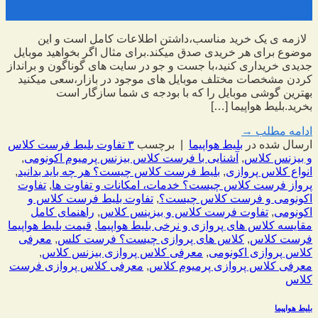
09
فوریه
لازمه ی یک خرید مناسب،داشتن اطلاعات کامل است و این
موضوع برای هر خریدی صدق میکند.برای مثال اگر بخواهید موبایل
جدیدی خریداری کنید،با جست و جو در سایت های گوناگون و برانداز
کردن مشخصات مختلف موبایل های موجود در بازار،سعی میکنید
بهترین گوشی موبایل را که با بودجه ی شما سازگار است
بخرید.بلیط هواپیما […]
ادامه مطلب
→
ارسال شده در
بلیط هواپیما
|
برچسب
۳ تفاوت بلیط فرست کلاس
و بیزنس کلاس
,
آشنایی با فرست کلاس بیزنس پرمیوم اکونومی
,
انواع کلاس پروازی
,
بلیط فرست کلاس چیست؟ هر چه باید بدانید
,
پرواز فرست کلاس چیست؟ خدمات، امکانات و تفاوت ها
,
تفاوت
اکونومی و فرست کلاس چیست؟
,
تفاوت بلیط فرست کلاس و
اکونومی
,
تفاوت فرست کلاس و بیزینس کلاس
,
راهنمای کامل
مقایسه کلاس های پروازی و نرخی بلیط هواپیما
,
قیمت بلیط هواپیما
فرست کلاس
,
کلاس های پروازی چیست؟ فرست کلس
,
معرفی
کلاس پروازی اکونومی
,
معرفی کلاس پروازی بیزنس کلاس
,
معرفی کلاس پروازی پرمیوم کلاس
,
معرفی کلاس پروازی فرست
کلاس
بلیط هواپیما