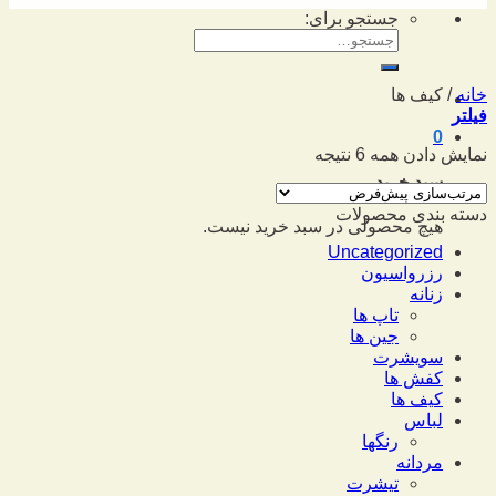
جستجو برای:
خانه
/
کیف ها
فیلتر
0
نمایش دادن همه 6 نتیجه
سبد خرید
دسته بندی محصولات
هیچ محصولی در سبد خرید نیست.
Uncategorized
رزرواسیون
زنانه
تاپ ها
جین ها
سویشرت
کفش ها
کیف ها
لباس
رنگها
مردانه
تیشرت