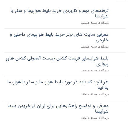
ترفندهای مهم و کاربردی خرید بلیط هواپیما و سفر با
هواپیما
برای
دیدگاه‌ها
بسته هستند
ترفندهای
مهم
معرفی سایت های برتر خرید بلیط هواپیمای داخلی و
و
خارجی
کاربردی
برای
دیدگاه‌ها
بسته هستند
خرید
معرفی
بلیط
سایت
هواپیما
بلیط هواپیمای فرست کلاس چیست؟معرفی کلاس های
های
و
پروازی
برتر
سفر
برای
دیدگاه‌ها
بسته هستند
خرید
با
بلیط
بلیط
هواپیما
هواپیمای
هواپیمای
هر آنچه که باید در مورد بلیط هواپیما و سفر با هواپیما
فرست
داخلی
بدانید
کلاس
و
برای
دیدگاه‌ها
بسته هستند
چیست؟
خارجی
هر
معرفی
آنچه
کلاس
معرفی و توضیح راهکارهایی برای ارزان تر خریدن بلیط
که
های
هواپیما
باید
پروازی
برای
دیدگاه‌ها
بسته هستند
در
معرفی
مورد
و
بلیط