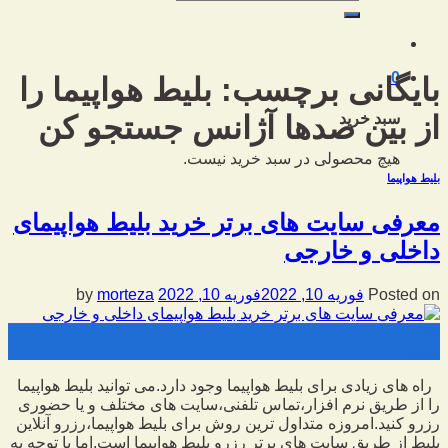
برای:
0
بایگانی برچسب:
بلیط هواپیما را
از بین صدها آژانس جستجو کن
سبد خرید
هیچ محصولی در سبد خرید نیست.
بلیط هواپیما
معرفی سایت های برتر خرید بلیط هواپیمای
داخلی و خارجی
Posted on
فوریه 10, 2022
فوریه 10, 2022
by
morteza
10
فوریه
راه های زیادی برای بلیط هواپیما وجود دارد.می توانید بلیط هواپیما
را از طریق نرم افزار،تماس تلفنی،سایت های مختلف و یا حضوری
رزرو کنید.امروزه متداول ترین روش برای بلیط هواپیما،رزرو آنلاین
بلیط از طریق سایت های برتر رزرو بلیط هواپیما است.اما با توجه به