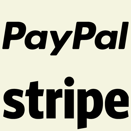
هواپیما
بدانید