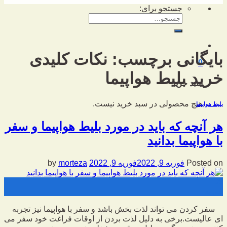
جستجو برای:
بایگانی برچسب:
نکات کلیدی
0
خرید بلیط هواپیما
سبد خرید
هیچ محصولی در سبد خرید نیست.
بلیط هواپیما
هر آنچه که باید در مورد بلیط هواپیما و سفر
با هواپیما بدانید
Posted on
فوریه 9, 2022
فوریه 9, 2022
by
morteza
09
فوریه
سفر کردن می تواند لذت بخش باشد و سفر با هواپیما نیز تجربه
ای عالیست.برخی به دلیل لذت بردن از اوقات فراغت خود سفر می