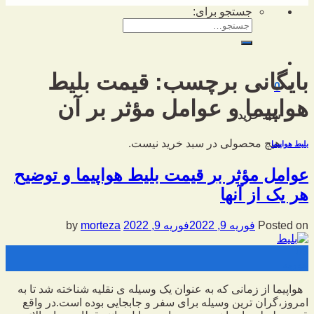
جستجو برای:
بایگانی برچسب:
قیمت بلیط
0
هواپیما و عوامل مؤثر بر آن
سبد خرید
هیچ محصولی در سبد خرید نیست.
بلیط هواپیما
عوامل مؤثر بر قیمت بلیط هواپیما و توضیح
هر یک از آنها
Posted on
فوریه 9, 2022
فوریه 9, 2022
by
morteza
09
فوریه
هواپیما از زمانی که به عنوان یک وسیله ی نقلیه شناخته شد تا به
امروز،گران ترین وسیله برای سفر و جابجایی بوده است.در واقع