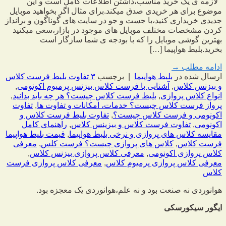
لازمه ی یک خرید مناسب،داشتن اطلاعات کامل است و این
موضوع برای هر خریدی صدق میکند.برای مثال اگر بخواهید موبایل
جدیدی خریداری کنید،با جست و جو در سایت های گوناگون و برانداز
کردن مشخصات مختلف موبایل های موجود در بازار،سعی میکنید
بهترین گوشی موبایل را که با بودجه ی شما سازگار است
بخرید.بلیط هواپیما […]
ادامه مطلب
→
ارسال شده در
بلیط هواپیما
|
برچسب
۳ تفاوت بلیط فرست کلاس
و بیزنس کلاس
,
آشنایی با فرست کلاس بیزنس پرمیوم اکونومی
,
انواع کلاس پروازی
,
بلیط فرست کلاس چیست؟ هر چه باید بدانید
,
پرواز فرست کلاس چیست؟ خدمات، امکانات و تفاوت ها
,
تفاوت
اکونومی و فرست کلاس چیست؟
,
تفاوت بلیط فرست کلاس و
اکونومی
,
تفاوت فرست کلاس و بیزینس کلاس
,
راهنمای کامل
مقایسه کلاس های پروازی و نرخی بلیط هواپیما
,
قیمت بلیط هواپیما
فرست کلاس
,
کلاس های پروازی چیست؟ فرست کلس
,
معرفی
کلاس پروازی اکونومی
,
معرفی کلاس پروازی بیزنس کلاس
,
معرفی کلاس پروازی پرمیوم کلاس
,
معرفی کلاس پروازی فرست
کلاس
هوانوردی نه صنعت بود و نه علم،
هوانوردی یک معجزه بود.
ایگور سیکورسکی